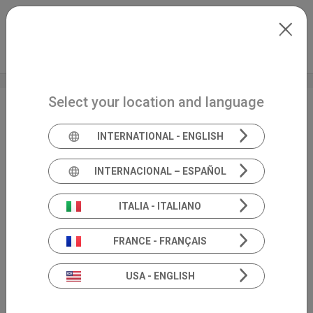
Skip to main content
Français
Extranet
my.inventis
Select your location and language
Academia • Webinaire
INTERNATIONAL - ENGLISH
Dr BOUCCARA • NOV.
2023
INTERNACIONAL – ESPAÑOL
ITALIA - ITALIANO
FRANCE - FRANÇAIS
USA - ENGLISH