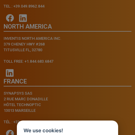
TEL.: +39.049.8962.844
NORTH AMERICA
INVENTIS NORTH AMERICA INC.
379 CHENEY HWY #268
TITUSVILLE FL, 32780
TOLL FREE: +1.844.683.6847
FRANCE
SYNAPSYS SAS
2 RUE MARC DONADILLE
HÔTEL TECHNOPTIC
13013 MARSEILLE
TÉL.: +33.4.91.11.75.75
We use cookies!