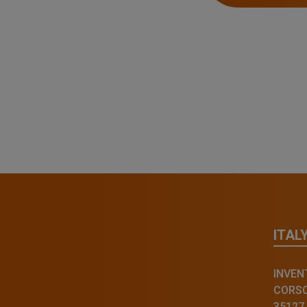
ITAL
INVENT
CORSO 
35127