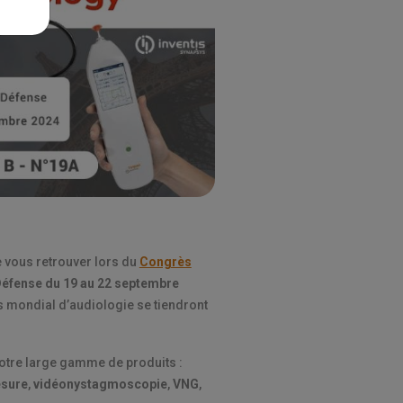
e vous retrouver lors du
Congrès
Défense
du 19 au 22 septembre
ès mondial d’audiologie se tiendront
otre large gamme de produits :
esure
,
vidéonystagmoscopie
,
VNG
,