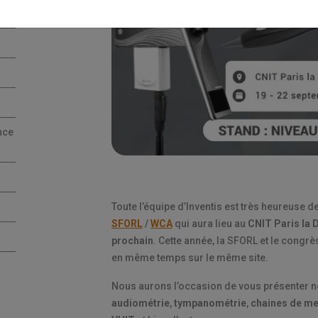
ance
Toute l’équipe d’Inventis est très heureuse d
SFORL
/
WCA
qui aura lieu au
CNIT Paris la 
prochain
. Cette année, la SFORL et le congr
en même temps sur le même site.
Nous aurons l’occasion de vous présenter n
audiométrie
,
tympanométrie
,
chaines de m