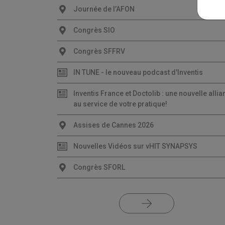
Journée de l’AFON
Congrès SIO
Congrès SFFRV
IN TUNE - le nouveau podcast d'Inventis
Inventis France et Doctolib : une nouvelle alli
au service de votre pratique!
Assises de Cannes 2026
Nouvelles Vidéos sur vHIT SYNAPSYS
Congrès SFORL