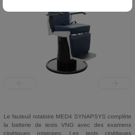
Le fauteuil rotatoire MED4 SYNAPSYS complète
la batterie de tests VNG avec des examens
cinétiques rotatoires. Les tests cinétiques