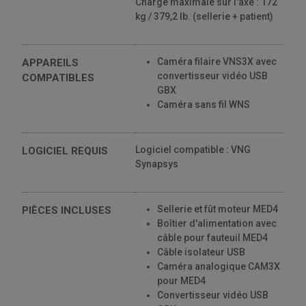
Charge maximale sur l'axe : 172
kg / 379,2 lb. (sellerie + patient)
Caméra filaire VNS3X avec
APPAREILS
convertisseur vidéo USB
COMPATIBLES
GBX
Caméra sans fil WNS
Logiciel compatible : VNG
LOGICIEL REQUIS
Synapsys
Sellerie et fût moteur MED4
PIÈCES INCLUSES
Boîtier d'alimentation avec
câble pour fauteuil MED4
Câble isolateur USB
Caméra analogique CAM3X
pour MED4
Convertisseur vidéo USB