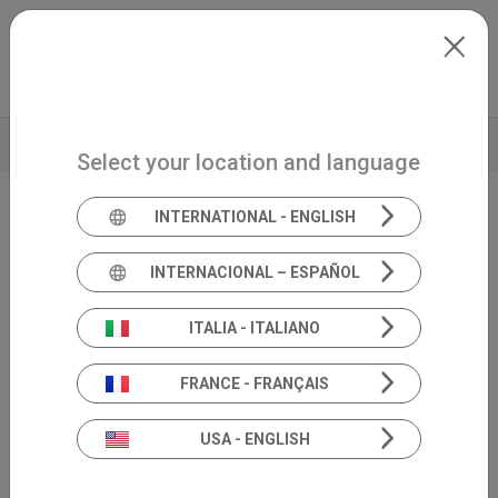
Skip to main content
Français
Extranet
my.inventis
BROCHURE
DONNÉES TECHNIQUES
Select your location and language
INTERNATIONAL - ENGLISH
Fauteuil rotatoire
SYNAPSYS
INTERNACIONAL – ESPAÑOL
ITALIA - ITALIANO
MED4
FRANCE - FRANÇAIS
USA - ENGLISH