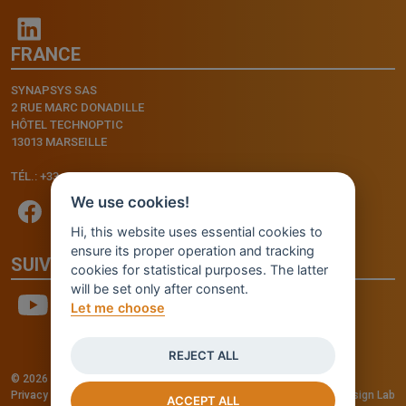
FRANCE
SYNAPSYS SAS
2 RUE MARC DONADILLE
HÔTEL TECHNOPTIC
13013 MARSEILLE
TÉL.: +33.4.91.11.75.75
We use cookies!
Hi, this website uses essential cookies to
ensure its proper operation and tracking
SUIVEZ-NOUS
cookies for statistical purposes. The latter
will be set only after consent.
Let me choose
REJECT ALL
© 2026 - INVENTIS S.r.l. a socio unico — P. IVA: IT03957810280
Privacy policy
—
Cookie policy
-
Cookie Settings
Credits: Fluid Design Lab
ACCEPT ALL