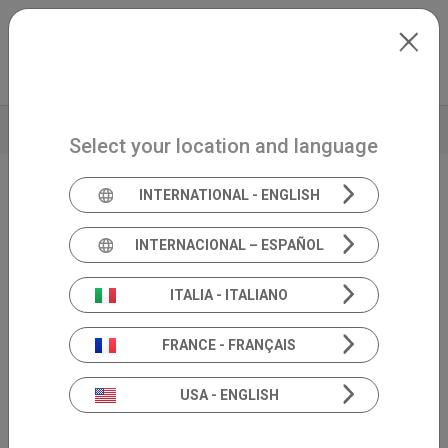
Skip to main content
Français
Extranet
my.inventis
DONNÉES TECHNIQUES
APERÇU DE PRODUIT
Select your location and language
INTERNATIONAL - ENGLISH
Solution de télé-audiologie
Satellite
INTERNACIONAL – ESPAÑOL
ITALIA - ITALIANO
FRANCE - FRANÇAIS
USA - ENGLISH