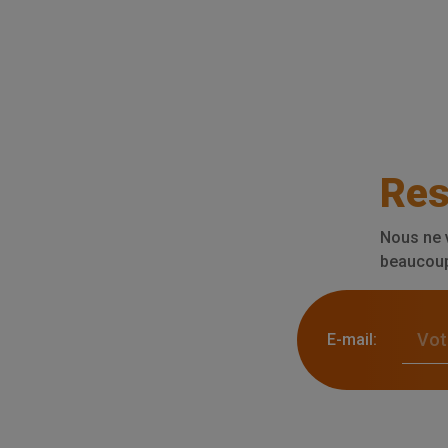
Res
Nous ne 
beaucoup 
E-mail: