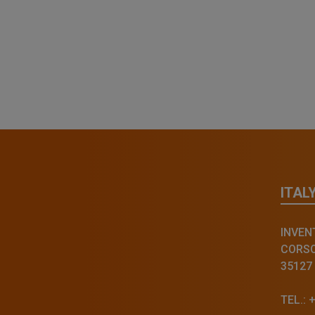
ITAL
INVENT
CORSO 
35127
TEL.: 