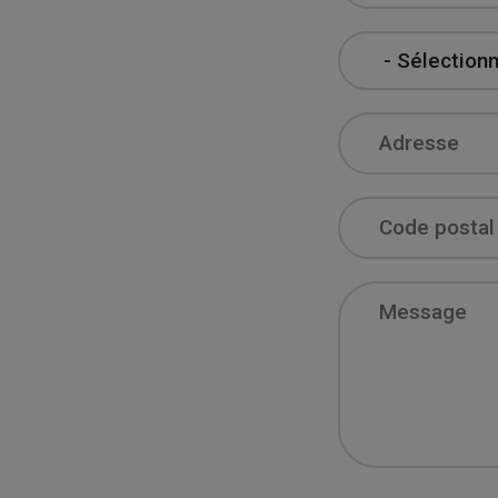
Country
Address
Zip
Message