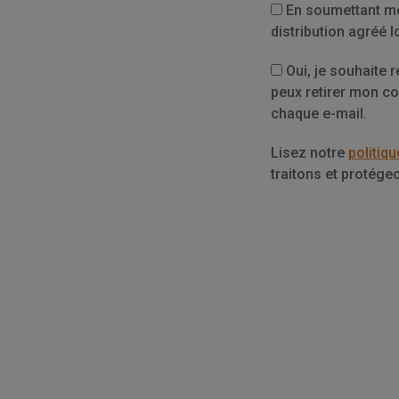
En soumettant mes
distribution agréé 
Oui, je souhaite r
peux retirer mon co
chaque e-mail.
Privacy
Lisez notre
politiqu
traitons et protég