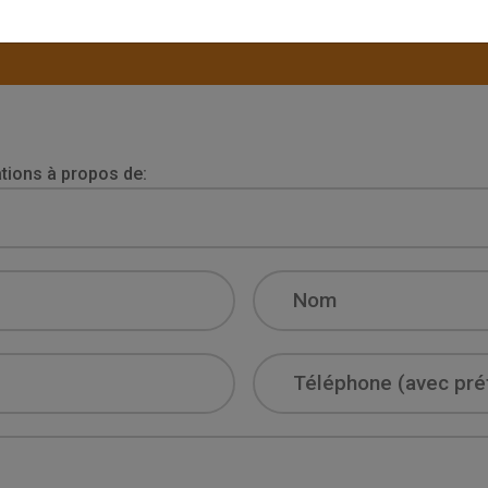
Envoyez-nous votre demande détaillée, notre équip
plus brefs délais !
ions à propos de:
Surname
Phone