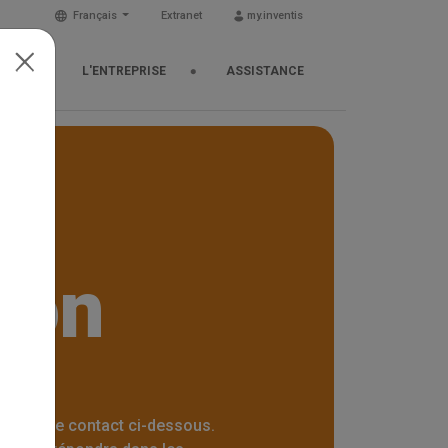
Français
Extranet
my.inventis
TUS
L'ENTREPRISE
ASSISTANCE
ion
ulaire de contact ci-dessous.