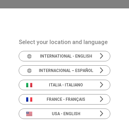
Navigazione principale
PRODUITS
SOLUTIONS
ACADEMIA
AC
Select your location and language
Demande
INTERNATIONAL - ENGLISH
INTERNACIONAL – ESPAÑOL
d'informat
ITALIA - ITALIANO
FRANCE - FRANÇAIS
USA - ENGLISH
Comment pouvons nous vous aider?
Pour toutes demandes, merci de remplir notre form