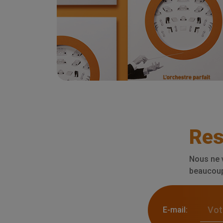
Res
Nous ne 
beaucoup 
E-mail: