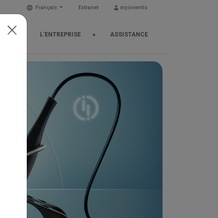
Français
Extranet
my.inventis
TUS
L'ENTREPRISE
ASSISTANCE