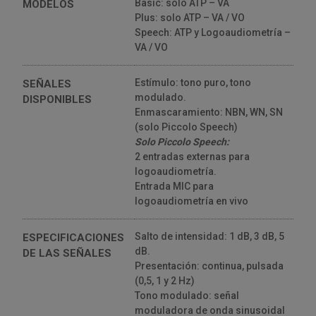
Basic: solo ATP – VA
MODELOS
Plus: solo ATP – VA / VO
Speech: ATP y Logoaudiometría –
VA / VO
Estímulo: tono puro, tono
SEÑALES
modulado.
DISPONIBLES
Enmascaramiento: NBN, WN, SN
(solo Piccolo Speech)
Solo Piccolo Speech:
2 entradas externas para
logoaudiometría.
Entrada MIC para
logoaudiometría en vivo
Salto de intensidad: 1 dB, 3 dB, 5
ESPECIFICACIONES
dB.
DE LAS SEÑALES
Presentación: continua, pulsada
(0,5, 1 y 2 Hz)
Tono modulado: señal
moduladora de onda sinusoidal