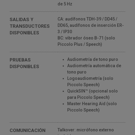
de 5 Hz
CA: audífonos TDH-39 / DD45 /
SALIDAS Y
DD65, audífonos de inserción ER-
TRANSDUCTORES
3 / IP30
DISPONIBLES
BC: vibrador óseo B-71 (solo
Piccolo Plus / Speech)
Audiometría de tono puro
PRUEBAS
Audiometría automática de
DISPONIBLES
tono puro
Logoaudiometría (solo
Piccolo Speech)
QuickSIN™ (opcional solo
para Piccolo Speech)
Master Hearing Aid (solo
Piccolo Speech)
Talkover: micrófono externo
COMUNICACIÓN