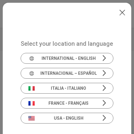
Skip to main content
Mexico
Extranet
my.inventis
BROCHURE
DATOS TÉCNICOS
Select your location and language
INFORMACIÓN DE PRODUCTO
INTERNATIONAL - ENGLISH
Portátil por PC
INTERNACIONAL – ESPAÑOL
Piccolo
ITALIA - ITALIANO
FRANCE - FRANÇAIS
USA - ENGLISH