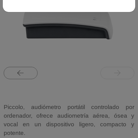
Piccolo, audiómetro portátil controlado por
ordenador, ofrece audiometría aérea, ósea y
vocal en un dispositivo ligero, compacto y
potente.