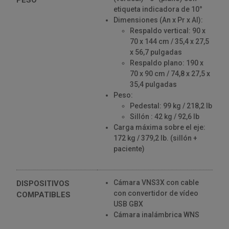
etiqueta indicadora de 10°
Dimensiones (An x Pr x Al):
Respaldo vertical: 90 x
70 x 144 cm / 35,4 x 27,5
x 56,7 pulgadas
Respaldo plano: 190 x
70 x 90 cm / 74,8 x 27,5 x
35,4 pulgadas
Peso:
Pedestal: 99 kg / 218,2 lb
Sillón : 42 kg / 92,6 lb
Carga máxima sobre el eje:
172 kg / 379,2 lb. (sillón +
paciente)
Cámara VNS3X con cable
DISPOSITIVOS
con convertidor de vídeo
COMPATIBLES
USB GBX
Cámara inalámbrica WNS