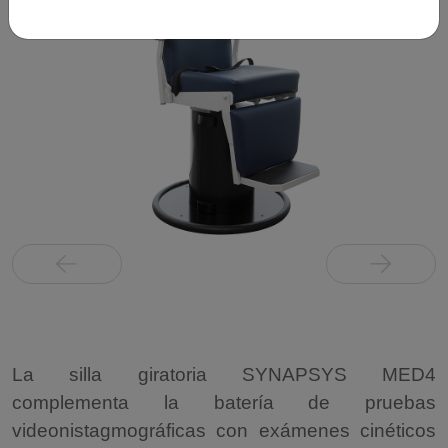
La silla giratoria SYNAPSYS MED4
complementa la batería de pruebas
videonistagmográficas con exámenes cinéticos