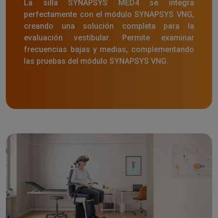
La silla SYNAPSYS MED4 se integra
perfectamente con el módulo SYNAPSYS VNG,
creando una solución completa para la
evaluación vestibular. Permite examinar
frecuencias bajas y medias, complementando
las pruebas del módulo SYNAPSYS VNG.