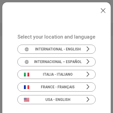
Skip to main content
Mexico
Extranet
my.inventis
BROCHURE
DATOS TÉCNICOS
Select your location and language
INTERNATIONAL - ENGLISH
Silla giratoria
SYNAPSYS
INTERNACIONAL – ESPAÑOL
MED4
ITALIA - ITALIANO
FRANCE - FRANÇAIS
USA - ENGLISH