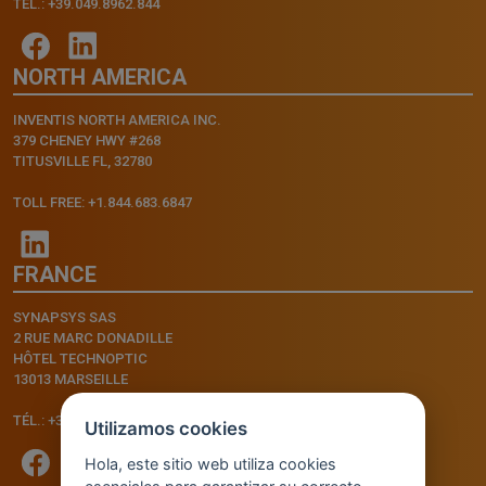
TEL.: +39.049.8962.844
NORTH AMERICA
INVENTIS NORTH AMERICA INC.
379 CHENEY HWY #268
TITUSVILLE FL, 32780
TOLL FREE: +1.844.683.6847
FRANCE
SYNAPSYS SAS
2 RUE MARC DONADILLE
HÔTEL TECHNOPTIC
13013 MARSEILLE
TÉL.: +33.4.91.11.75.75
Utilizamos cookies
Hola, este sitio web utiliza cookies