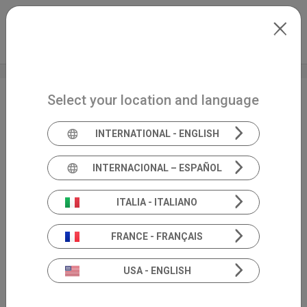
Skip to main content
Italiano
Extranet
my.inventis
Select your location and language
Vestibologia
IT
INTERNATIONAL - ENGLISH
INTERNACIONAL – ESPAÑOL
ITALIA - ITALIANO
FRANCE - FRANÇAIS
USA - ENGLISH