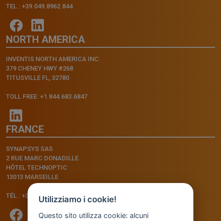
TEL.: +39.049.8962.844
NORTH AMERICA
INVENTIS NORTH AMERICA INC.
379 CHENEY HWY #268
TITUSVILLE FL, 32780
TOLL FREE: +1.844.683.6847
FRANCE
SYNAPSYS SAS
2 RUE MARC DONADILLE
HÔTEL TECHNOPTIC
13013 MARSEILLE
TÉL.: +33.4.91.11.75.75
Utilizziamo i cookie!
Questo sito utilizza cookie: alcuni