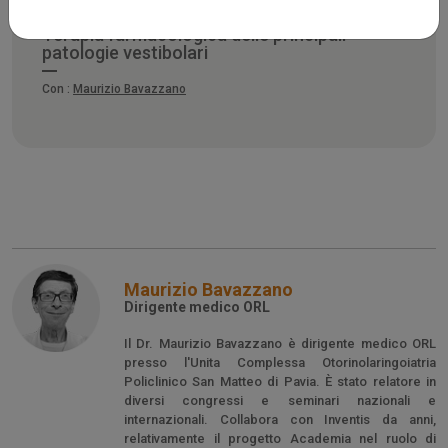
Terapia farmacologica delle principali
patologie vestibolari
Con :
Maurizio Bavazzano
Maurizio Bavazzano
Dirigente medico ORL
Il Dr. Maurizio Bavazzano è dirigente medico ORL
presso l'Unita Complessa Otorinolaringoiatria
Policlinico San Matteo di Pavia. È stato relatore in
diversi congressi e seminari nazionali e
internazionali. Collabora con Inventis da anni,
relativamente il progetto Academia nel ruolo di