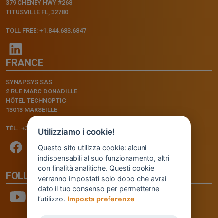
379 CHENEY HWY #268
TITUSVILLE FL, 32780
TOLL FREE: +1.844.683.6847
FRANCE
SYNAPSYS SAS
2 RUE MARC DONADILLE
HÔTEL TECHNOPTIC
13013 MARSEILLE
TÉL.: +33.4.91.11.75.75
Utilizziamo i cookie!
Questo sito utilizza cookie: alcuni
indispensabili al suo funzionamento, altri
con finalità analitiche. Questi cookie
FOLLOW US
verranno impostati solo dopo che avrai
dato il tuo consenso per permetterne
l’utilizzo.
Imposta preferenze