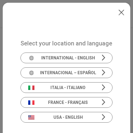
Skip to main content
Italiano
Extranet
my.inventis
Select your location and language
Programma di
INTERNATIONAL - ENGLISH
trasparenza
INTERNACIONAL – ESPAÑOL
Inventis Italia
ITALIA - ITALIANO
srl
FRANCE - FRANÇAIS
USA - ENGLISH