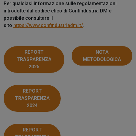
Per qualsiasi informazione sulle regolamentazioni
introdotte dal codice etico di Confindustria DM è
possibile consultare il
sito
https://www.confindustriadm.it/
.
REPORT
NOTA
TRASPARENZA
METODOLOGICA
2025
REPORT
TRASPARENZA
2024
REPORT