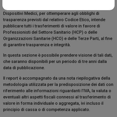
Inventis, in quanto azienda Associata a Confindustria
Dispositivi Medici, per ottemperare agli obblighi di
trasparenza previsti dal relativo Codice Etico, intende
pubblicare tutti i trasferimenti di valore in favore di
Professionisti del Settore Sanitario (HCP) o delle
Organizzazioni Sanitarie (HCO) e delle Terze Parti, al fine
di garantire trasparenza e integrità.
In questa sezione è possibile prendere visione di tali dati,
che saranno disponibili per un periodo di tre anni dalla
data di pubblicazione.
Il report è accompagnato da una nota riepilogativa della
metodologia utilizzata per la predisposizione dei dati con
riferimento alle informazioni riguardanti l’IVA, la valuta o
eventuali altri aspetti fiscali connessi al trasferimento di
valore in forma individuale o aggregata, ivi incluso il
principio di cassa o di competenza applicato.