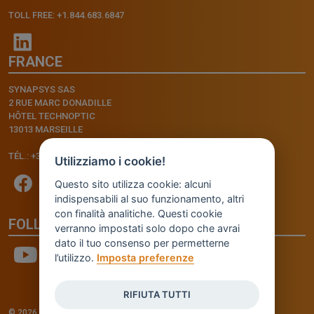
TOLL FREE: +1.844.683.6847
FRANCE
SYNAPSYS SAS
2 RUE MARC DONADILLE
HÔTEL TECHNOPTIC
13013 MARSEILLE
TÉL.: +33.4.91.11.75.75
Utilizziamo i cookie!
Questo sito utilizza cookie: alcuni
indispensabili al suo funzionamento, altri
con finalità analitiche. Questi cookie
FOLLOW US
verranno impostati solo dopo che avrai
dato il tuo consenso per permetterne
l’utilizzo.
Imposta preferenze
RIFIUTA TUTTI
© 2026 - INVENTIS S.r.l. a socio unico — P. IVA: IT03957810280