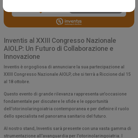
Inventis al XXIII Congresso Nazionale
AIOLP: Un Futuro di Collaborazione e
Innovazione
Inventis è orgogliosa di annunciare la sua partecipazione al
XXIII Congresso Nazionale AIOLP, che si terrà a Riccione dal 15
al 18 ottobre.
Questo evento di grande rilevanza rappresenta un'occasione
fondamentale per discutere le sfide e le opportunità
dell'otorinolaringoiatria contemporanea e per definire il ruolo
dello specialista nel panorama sanitario del futuro.
Al nostro stand, Inventis sarà presente con una vasta gamma di
strumentazione all'avanguardia per l'otorinolaringoiatria. I