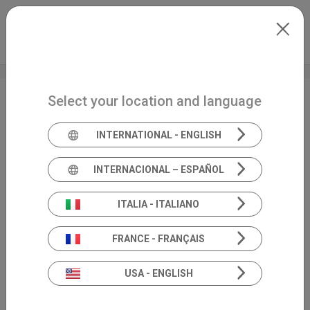
Skip to main content
Italiano
Extranet
my.inventis
Select your location and language
Congresso Nazionale
AIOLP
INTERNATIONAL - ENGLISH
INTERNACIONAL – ESPAÑOL
ITALIA - ITALIANO
FRANCE - FRANÇAIS
USA - ENGLISH