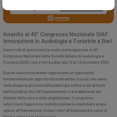
Inventis al 40° Congresso Nazionale SIAF:
Innovazione in Audiologia e Foniatria a Bari
Siamo lieti di annunciare la nostra partecipazione al 40°
Congresso Nazionale della Società Italiana di Audiologia e
Foniatria (SIAF), che si terrà a Bari dal 12 al 15 novembre 2025.
Questo autorevole evento rappresenta un'opportunità
fondamentale per approfondire tematiche cruciali che vanno
dalla diagnosi precoce delle patologie uditive e dei disturbi
dell'equilibrio, fino all'inquadramento e al trattamento dei
disturbi della voce e della deglutizione. Il congresso
valorizzerà l'approccio multidisciplinare e dedicherà ampio
spazio all'innovazione, inclusi i temi all'avanguardia come la
terapia genica per le ipoacusie.