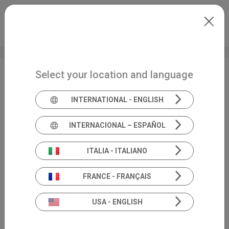
Skip to main content
Italiano
Extranet
my.inventis
Select your location and language
Congresso Nazionale
SIAF
INTERNATIONAL - ENGLISH
INTERNACIONAL – ESPAÑOL
ITALIA - ITALIANO
FRANCE - FRANÇAIS
USA - ENGLISH