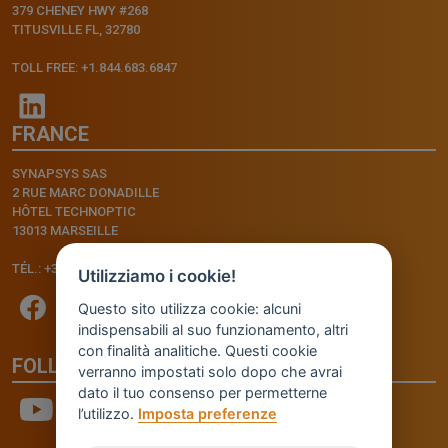
379 CHENEY HWY #268
TITUSVILLE FL, 32780
TOLL FREE: +1.844.683.6847
FRANCE
SYNAPSYS SAS
2 RUE MARC DONADILLE
HÔTEL TECHNOPTIC
13013 MARSEILLE
TÉL.: +33.4.91.11.75.75
Utilizziamo i cookie!
Questo sito utilizza cookie: alcuni
indispensabili al suo funzionamento, altri
con finalità analitiche. Questi cookie
FOLLOW US
verranno impostati solo dopo che avrai
dato il tuo consenso per permetterne
l’utilizzo.
Imposta preferenze