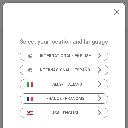
Skip to main content
Italiano
Extranet
my.inventis
Select your location and language
Oldenburg
International Matrix
INTERNATIONAL - ENGLISH
Test è ora eseguibile
INTERNACIONAL – ESPAÑOL
con Inventis
ITALIA - ITALIANO
TRUMPET!
FRANCE - FRANÇAIS
USA - ENGLISH