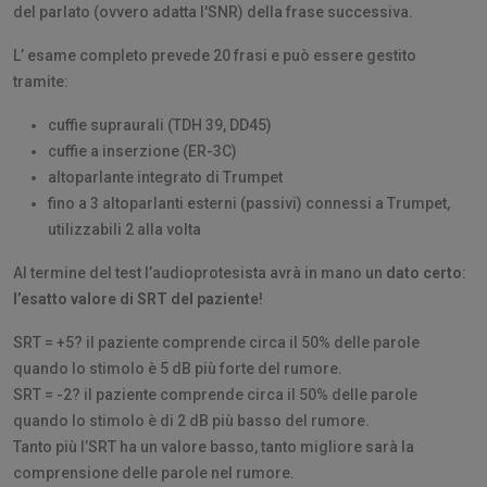
del parlato (ovvero adatta l'SNR) della frase successiva.
L’ esame completo prevede 20 frasi e può essere gestito
tramite:
cuffie supraurali (TDH 39, DD45)
cuffie a inserzione (ER-3C)
altoparlante integrato di Trumpet
fino a 3 altoparlanti esterni (passivi) connessi a Trumpet,
utilizzabili 2 alla volta
Al termine del test l’audioprotesista avrà in mano un
dato certo
:
l’esatto valore di SRT del paziente
!
SRT = +5? il paziente comprende circa il 50% delle parole
quando lo stimolo è 5 dB più forte del rumore.
SRT = -2? il paziente comprende circa il 50% delle parole
quando lo stimolo è di 2 dB più basso del rumore.
Tanto più l’SRT ha un valore basso, tanto migliore sarà la
comprensione delle parole nel rumore.