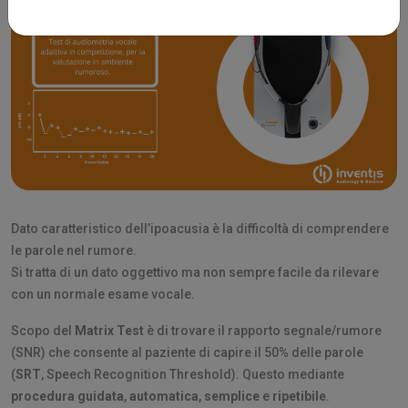
Dato caratteristico dell’ipoacusia è la difficoltà di comprendere
le parole nel rumore.
Si tratta di un dato oggettivo ma non sempre facile da rilevare
con un normale esame vocale.
Scopo del
Matrix Test
è di trovare il rapporto segnale/rumore
(SNR) che consente al paziente di capire il 50% delle parole
(
SRT
, Speech Recognition Threshold). Questo mediante
procedura guidata
,
automatica
,
semplice
e
ripetibile
.