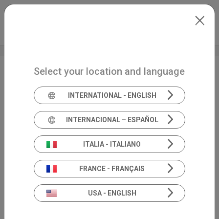
Skip to main content
Italiano
Extranet
my.inventis
Select your location and language
Vestibologia Padova
INTERNATIONAL - ENGLISH
INTERNACIONAL – ESPAÑOL
ITALIA - ITALIANO
FRANCE - FRANÇAIS
USA - ENGLISH