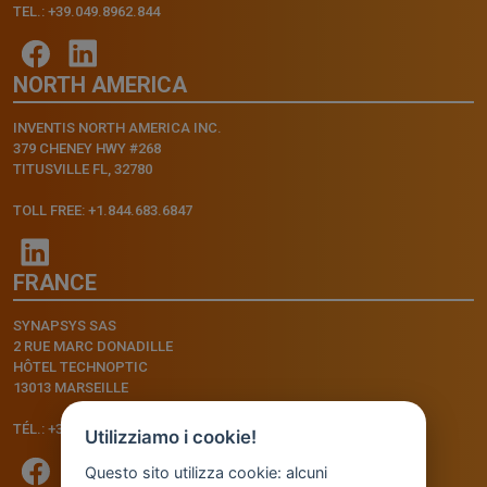
TEL.: +39.049.8962.844
NORTH AMERICA
INVENTIS NORTH AMERICA INC.
379 CHENEY HWY #268
TITUSVILLE FL, 32780
TOLL FREE: +1.844.683.6847
FRANCE
SYNAPSYS SAS
2 RUE MARC DONADILLE
HÔTEL TECHNOPTIC
13013 MARSEILLE
TÉL.: +33.4.91.11.75.75
Utilizziamo i cookie!
Questo sito utilizza cookie: alcuni