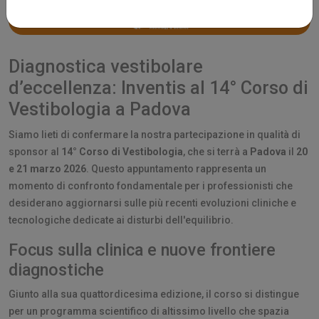
Diagnostica vestibolare
d’eccellenza: Inventis al 14° Corso di
Vestibologia a Padova
Siamo lieti di confermare la nostra partecipazione in qualità di
sponsor al
14° Corso di Vestibologia
, che si terrà a
Padova
il
20
e 21 marzo 2026
. Questo appuntamento rappresenta un
momento di confronto fondamentale per i professionisti che
desiderano aggiornarsi sulle più recenti evoluzioni cliniche e
tecnologiche dedicate ai disturbi dell'equilibrio.
Focus sulla clinica e nuove frontiere
diagnostiche
Giunto alla sua quattordicesima edizione, il corso si distingue
per un programma scientifico di altissimo livello che spazia