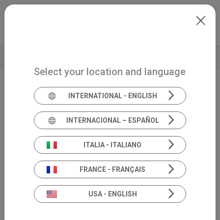
Skip to main content
Italiano
Extranet
my.inventis
BROCHURE
DATI TECNICI
PRODUCT INSIGHT
Select your location and language
INTERNATIONAL - ENGLISH
Audiometro diagnostico
Cello
INTERNACIONAL – ESPAÑOL
ITALIA - ITALIANO
FRANCE - FRANÇAIS
USA - ENGLISH