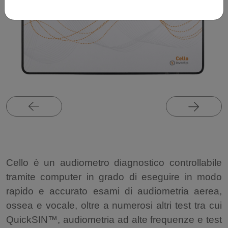
Cello è un audiometro diagnostico controllabile
tramite computer in grado di eseguire in modo
rapido e accurato esami di audiometria aerea,
ossea e vocale, oltre a numerosi altri test tra cui
QuickSIN™, audiometria ad alte frequenze e test