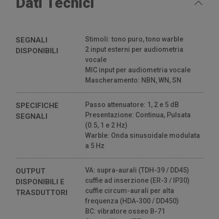
Dati Tecnici
Stimoli: tono puro, tono warble
SEGNALI
2 input esterni per audiometria
DISPONIBILI
vocale
MIC input per audiometria vocale
Mascheramento: NBN, WN, SN
Passo attenuatore: 1, 2 e 5 dB
SPECIFICHE
Presentazione: Continua, Pulsata
SEGNALI
(0.5, 1 e 2 Hz)
Warble: Onda sinusoidale modulata
a 5 Hz
VA: supra-aurali (TDH-39 / DD45)
OUTPUT
cuffie ad inserzione (ER-3 / IP30)
DISPONIBILI E
cuffie circum-aurali per alta
TRASDUTTORI
frequenza (HDA-300 / DD450)
BC: vibratore osseo B-71