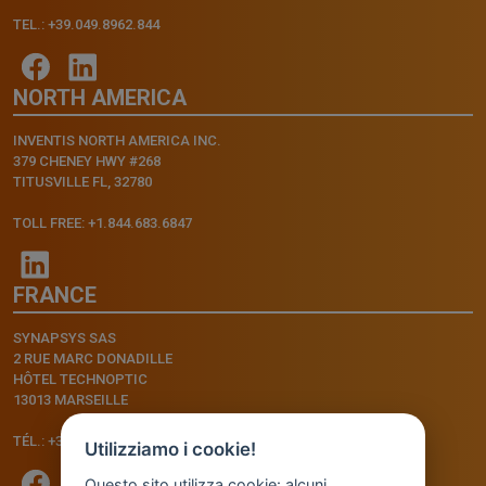
TEL.: +39.049.8962.844
NORTH AMERICA
INVENTIS NORTH AMERICA INC.
379 CHENEY HWY #268
TITUSVILLE FL, 32780
TOLL FREE: +1.844.683.6847
FRANCE
SYNAPSYS SAS
2 RUE MARC DONADILLE
HÔTEL TECHNOPTIC
13013 MARSEILLE
TÉL.: +33.4.91.11.75.75
Utilizziamo i cookie!
Questo sito utilizza cookie: alcuni