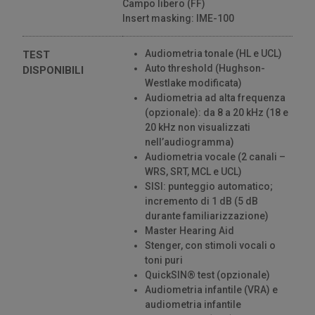
Campo libero (FF)
Insert masking: IME-100
Audiometria tonale (HL e UCL)
TEST
Auto threshold (Hughson-
DISPONIBILI
Westlake modificata)
Audiometria ad alta frequenza
(opzionale): da 8 a 20 kHz (18 e
20 kHz non visualizzati
nell’audiogramma)
Audiometria vocale (2 canali –
WRS, SRT, MCL e UCL)
SISI: punteggio automatico;
incremento di 1 dB (5 dB
durante familiarizzazione)
Master Hearing Aid
Stenger, con stimoli vocali o
toni puri
QuickSIN® test (opzionale)
Audiometria infantile (VRA) e
audiometria infantile