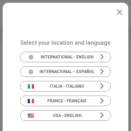
Skip to main content
Italiano
Extranet
my.inventis
VIDEO
BROCHURE
DATI TECNICI
Select your location and language
INTERNATIONAL - ENGLISH
Audiometro di screening
Triangle
INTERNACIONAL – ESPAÑOL
ITALIA - ITALIANO
FRANCE - FRANÇAIS
USA - ENGLISH