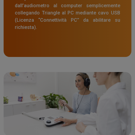
dall’audiometro al computer semplicemente
collegando Triangle al PC mediante cavo USB
(Licenza “Connettività PC’’ da abilitare su
richiesta).