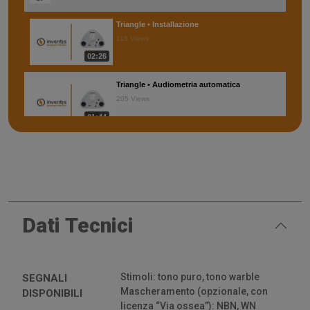
Triangle • Installazione
115 Views
02:26
Triangle • Audiometria automatica
205 Views
01:44
Triangle • Audiometria manuale
138 Views
01:52
Inventis Triangle • Introduzione
Dati Tecnici
114 Views
01:37
Stimoli: tono puro, tono warble
SEGNALI
Mascheramento (opzionale, con
DISPONIBILI
licenza “Via ossea”): NBN, WN