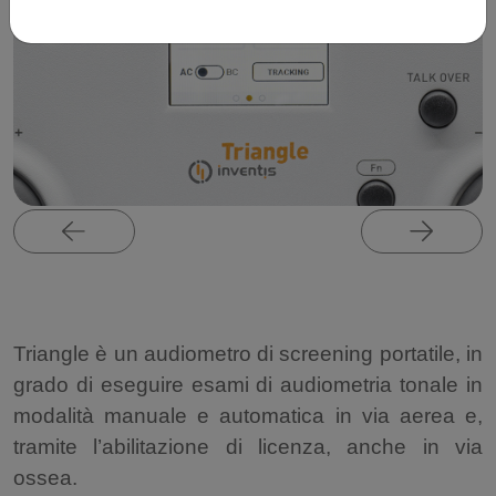
Triangle è un audiometro di screening portatile, in
grado di eseguire esami di audiometria tonale in
modalità manuale e automatica in via aerea e,
tramite l’abilitazione di licenza, anche in via
ossea.