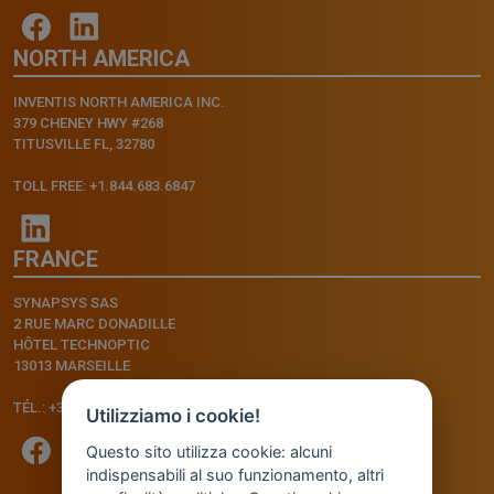
NORTH AMERICA
INVENTIS NORTH AMERICA INC.
379 CHENEY HWY #268
TITUSVILLE FL, 32780
TOLL FREE: +1.844.683.6847
FRANCE
SYNAPSYS SAS
2 RUE MARC DONADILLE
HÔTEL TECHNOPTIC
13013 MARSEILLE
TÉL.: +33.4.91.11.75.75
Utilizziamo i cookie!
Questo sito utilizza cookie: alcuni
indispensabili al suo funzionamento, altri