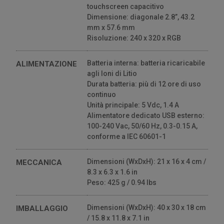
touchscreen capacitivo
Dimensione: diagonale 2.8”, 43.2
mm x 57.6 mm
Risoluzione: 240 x 320 x RGB
Batteria interna: batteria ricaricabile
ALIMENTAZIONE
agli Ioni di Litio
Durata batteria: più di 12 ore di uso
continuo
Unità principale: 5 Vdc, 1.4 A
Alimentatore dedicato USB esterno:
100-240 Vac, 50/60 Hz, 0.3-0.15 A,
conforme a IEC 60601-1
Dimensioni (WxDxH): 21 x 16 x 4 cm /
MECCANICA
8.3 x 6.3 x 1.6 in
Peso: 425 g / 0.94 lbs
Dimensioni (WxDxH): 40 x 30 x 18 cm
IMBALLAGGIO
/ 15.8 x 11.8 x 7.1 in