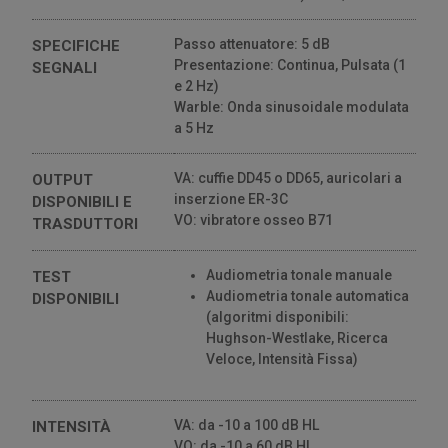
Passo attenuatore: 5 dB
SPECIFICHE
Presentazione: Continua, Pulsata (1
SEGNALI
e 2 Hz)
Warble: Onda sinusoidale modulata
a 5 Hz
VA: cuffie DD45 o DD65, auricolari a
OUTPUT
inserzione ER-3C
DISPONIBILI E
VO: vibratore osseo B71
TRASDUTTORI
Audiometria tonale manuale
TEST
Audiometria tonale automatica
DISPONIBILI
(algoritmi disponibili:
Hughson-Westlake, Ricerca
Veloce, Intensità Fissa)
VA: da -10 a 100 dB HL
INTENSITÀ
VO: da -10 a 60 dB HL