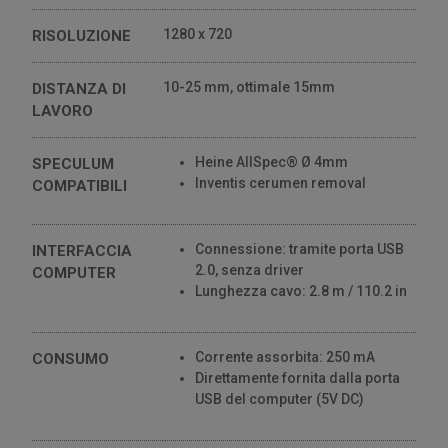
1280 x 720
RISOLUZIONE
10-25 mm, ottimale 15mm
DISTANZA DI
LAVORO
Heine AllSpec® Ø 4mm
SPECULUM
Inventis cerumen removal
COMPATIBILI
Connessione: tramite porta USB
INTERFACCIA
2.0, senza driver
COMPUTER
Lunghezza cavo: 2.8 m / 110.2 in
Corrente assorbita: 250 mA
CONSUMO
Direttamente fornita dalla porta
USB del computer (5V DC)