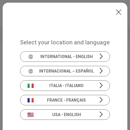
Skip to main content
Italiano
Extranet
my.inventis
BROCHURE
DATI TECNICI
Select your location and language
INTERNATIONAL - ENGLISH
Video otoscopio portatile
Harmonica
INTERNACIONAL – ESPAÑOL
ITALIA - ITALIANO
FRANCE - FRANÇAIS
USA - ENGLISH