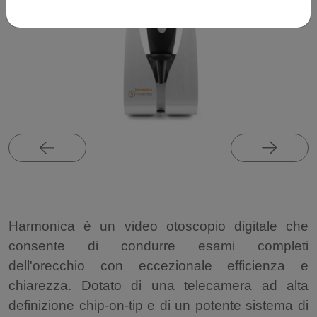
Harmonica è un video otoscopio digitale che
consente di condurre esami completi
dell'orecchio con eccezionale efficienza e
chiarezza. Dotato di una telecamera ad alta
definizione chip-on-tip e di un potente sistema di