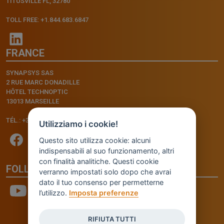
TITUSVILLE FL, 32780
TOLL FREE: +1.844.683.6847
FRANCE
SYNAPSYS SAS
2 RUE MARC DONADILLE
HÔTEL TECHNOPTIC
13013 MARSEILLE
TÉL.: +33.4.91.11.75.75
Utilizziamo i cookie!
Questo sito utilizza cookie: alcuni
indispensabili al suo funzionamento, altri
con finalità analitiche. Questi cookie
FOLLOW US
verranno impostati solo dopo che avrai
dato il tuo consenso per permetterne
l’utilizzo.
Imposta preferenze
RIFIUTA TUTTI