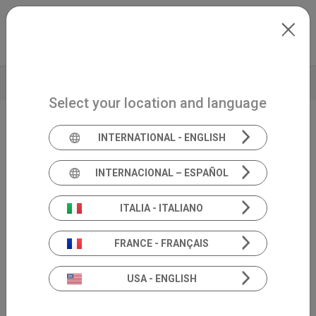
Skip to main content
Italiano
Extranet
my.inventis
VIDEO
BROCHURE
DATI TECNICI
PRODUCT INSIGHT
Select your location and language
INTERNATIONAL - ENGLISH
Video Head Impulse Test
SYNAPSYS VHIT
INTERNACIONAL – ESPAÑOL
ITALIA - ITALIANO
FRANCE - FRANÇAIS
USA - ENGLISH