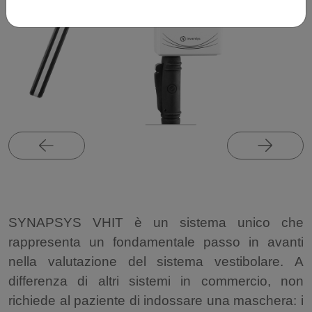
SYNAPSYS VHIT è un sistema unico che
rappresenta un fondamentale passo in avanti
nella valutazione del sistema vestibolare. A
differenza di altri sistemi in commercio, non
richiede al paziente di indossare una maschera: i