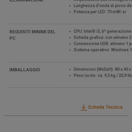
Lunghezza d'onda di picco dei
Potenza per LED: 70 mW/ sr
CPU: Intel® i5, 6^ generazion
REQUISITI MINIMI DEL
Scheda grafica: con almeno 
PC
Connessione USB: almeno 1 p
Sistema operativo: Windows 1
Dimensioni (WxDxH): 80 x 40 x 2
IMBALLAGGIO
Peso lordo: ca. 9,5 kg / 20,9 lb
Scheda Tecnica