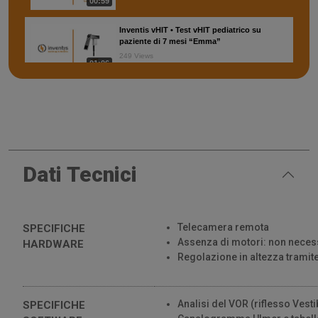
00:59
Inventis vHIT • Test vHIT pediatrico su
paziente di 7 mesi “Emma”
249 Views
01:06
Dati Tecnici
Telecamera remota
SPECIFICHE
Assenza di motori: non necess
HARDWARE
Regolazione in altezza tramit
Analisi del VOR (riflesso Vest
SPECIFICHE