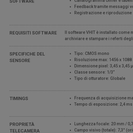
Canalogramma Ulmer e tabella 
SOFTWARE
Feedback tramite messaggi v
Registrazione e riproduzione
Il software VHIT è installato come m
REQUISITI SOFTWARE
archiviare e stampare i referti degl
Tipo: CMOS mono
SPECIFICHE DEL
Risoluzione max: 1456 x 1088 pi
SENSORE
Dimensione pixel: 3,45 x 3,45 
Classe sensore: 1/3”
Tipo di otturatore: Globale
Frequenza di acquisizione mas
TIMINGS
Tempo di esposizione: 2,4 ms
Lunghezza focale: 20 mm / 0,7
PROPRIETÀ
Campo visivo (totale): 7,3° (ori
TELECAMERA