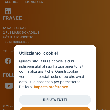
TOLL FREE: +1.844.683.6847
FRANCE
SYNAPSYS SAS
2 RUE MARC DONADILLE
HÔTEL TECHNOPTIC
13013 MARSEILLE
TÉL.: +33.4.91.11.75.75
Utilizziamo i cookie!
Questo sito utilizza cookie: alcuni
indispensabili al suo funzionamento, altri
con finalità analitiche. Questi cookie
FOLLOW US
verranno impostati solo dopo che avrai
dato il tuo consenso per permetterne
l’utilizzo.
Imposta preferenze
RIFIUTA TUTTI
© 2026 - INVENTIS S.r.l. a socio unico — P. IVA: IT03957810280