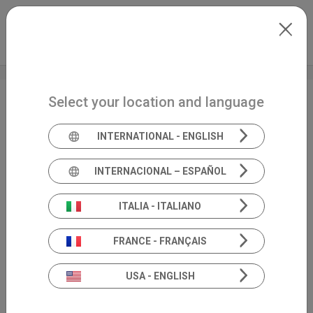
Skip to main content
Español
Extranet
my.inventis
Select your location and language
Balance
FR
INTERNATIONAL - ENGLISH
INTERNACIONAL – ESPAÑOL
ITALIA - ITALIANO
FRANCE - FRANÇAIS
USA - ENGLISH