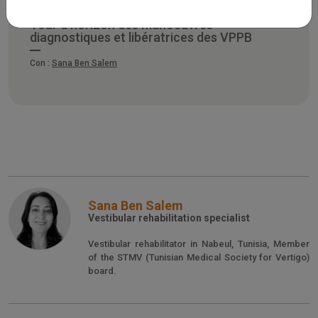
Tour d'horizon des manoeuvres
diagnostiques et libératrices des VPPB
Con :
Sana Ben Salem
Sana Ben Salem
Vestibular rehabilitation specialist
Vestibular rehabilitator in Nabeul, Tunisia, Member
of the STMV (Tunisian Medical Society for Vertigo)
board.