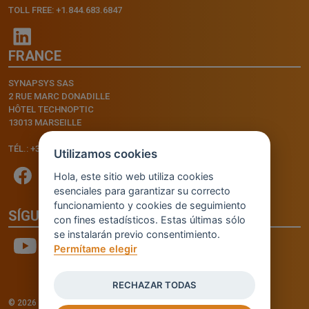
TOLL FREE: +1.844.683.6847
FRANCE
SYNAPSYS SAS
2 RUE MARC DONADILLE
HÔTEL TECHNOPTIC
13013 MARSEILLE
TÉL.: +33.4.91.11.75.75
Utilizamos cookies
Hola, este sitio web utiliza cookies
esenciales para garantizar su correcto
funcionamiento y cookies de seguimiento
SÍGUENOS
con fines estadísticos. Estas últimas sólo
se instalarán previo consentimiento.
Permítame elegir
RECHAZAR TODAS
© 2026 - INVENTIS S.r.l. a socio unico — P. IVA: IT03957810280