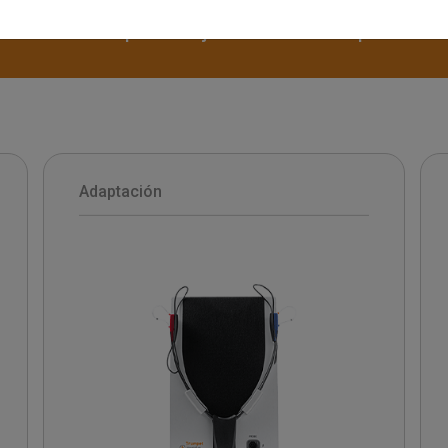
entornos sonoros de la vida real, esta gama d
necesita para un ajuste de audífono perfecto.
Adaptación