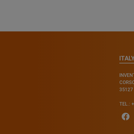
ITAL
INVENT
CORSO 
35127
TEL.: 