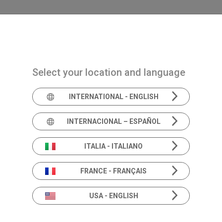
Navigazione principale
PRODUCTOS
SOLUCIONES
ACADEMIA
Select your location and language
INTERNATIONAL - ENGLISH
La orquesta perfecta
Adaptació
INTERNACIONAL – ESPAÑOL
ITALIA - ITALIANO
FRANCE - FRANÇAIS
Incluyendo un video-otoscopio, un sistema de 
USA - ENGLISH
caja de pruebas de instrumentos auditivos y u