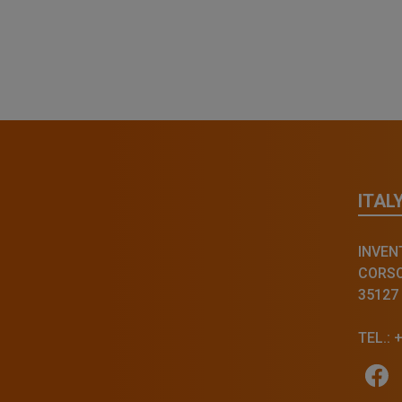
ITAL
INVENT
CORSO 
35127
TEL.: 