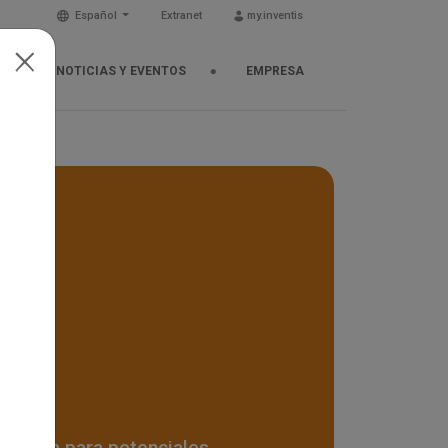
Español
Extranet
my.inventis
NOTICIAS Y EVENTOS
EMPRESA
s
guardia para potenciales