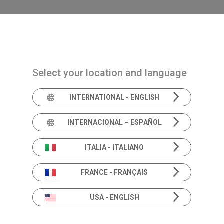
Navigazione principale
PRODUCTOS
SOLUCIONES
ACADEMIA
Select your location and language
INTERNATIONAL - ENGLISH
La orquesta perfecta
Potenciale
INTERNACIONAL – ESPAÑOL
ITALIA - ITALIANO
Evocados
FRANCE - FRANÇAIS
USA - ENGLISH
Inventis presenta Celesta, una solución de van