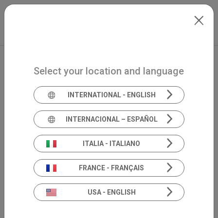
Skip to main content
Español
Extranet
my.inventis
Select your location and language
INTERNATIONAL - ENGLISH
INTERNACIONAL – ESPAÑOL
ITALIA - ITALIANO
FRANCE - FRANÇAIS
USA - ENGLISH
Entra en my.inventis