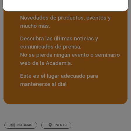
LIVE NEWS
Novedades de productos, eventos y
mucho más.
Descubra las últimas noticias y
comunicados de prensa.
No se pierda ningún evento o seminario
web de la Academia.
Este es el lugar adecuado para
mantenerse al día!
NOTICIAS
EVENTO