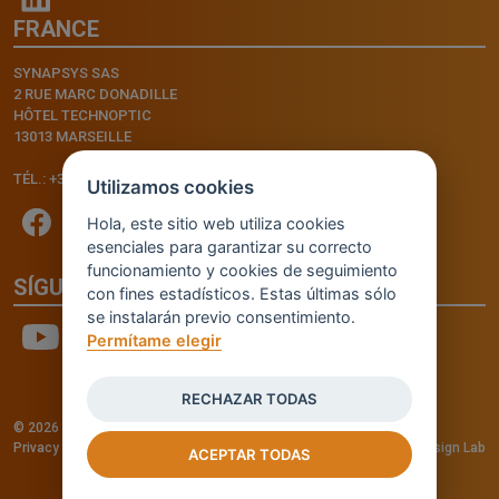
FRANCE
SYNAPSYS SAS
2 RUE MARC DONADILLE
HÔTEL TECHNOPTIC
13013 MARSEILLE
TÉL.: +33.4.91.11.75.75
Utilizamos cookies
Hola, este sitio web utiliza cookies
esenciales para garantizar su correcto
funcionamiento y cookies de seguimiento
SÍGUENOS
con fines estadísticos. Estas últimas sólo
se instalarán previo consentimiento.
Permítame elegir
RECHAZAR TODAS
© 2026 - INVENTIS S.r.l. a socio unico — P. IVA: IT03957810280
Privacy policy
—
Cookie policy
-
Cookie Settings
Credits: Fluid Design Lab
ACEPTAR TODAS