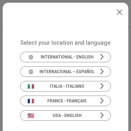
Skip to main content
Español
Extranet
my.inventis
Select your location and language
INTERNATIONAL - ENGLISH
INTERNACIONAL – ESPAÑOL
ITALIA - ITALIANO
FRANCE - FRANÇAIS
USA - ENGLISH