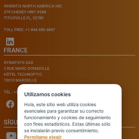
INVENTIS NORTH AMERICA INC.
379 CHENEY HWY #268
TITUSVILLE FL, 32780
TOLL FREE: +1.844.683.6847
FRANCE
SYNAPSYS SAS
2 RUE MARC DONADILLE
HÔTEL TECHNOPTIC
13013 MARSEILLE
TÉL.: +33.4.91.11.75.75
Utilizamos cookies
Hola, este sitio web utiliza cookies
esenciales para garantizar su correcto
funcionamiento y cookies de seguimiento
SÍGUENOS
con fines estadísticos. Estas últimas sólo
se instalarán previo consentimiento.
Permítame elegir