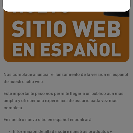
Nos complace anunciar el lanzamiento de la versión en español
de nuestro sitio web.
Este importante paso nos permite llegar a un público aún más
amplio y ofrecer una experiencia de usuario cada vez más
completa.
En nuestro nuevo sitio en español encontrará:
Información detallada sobre nuestros productos y