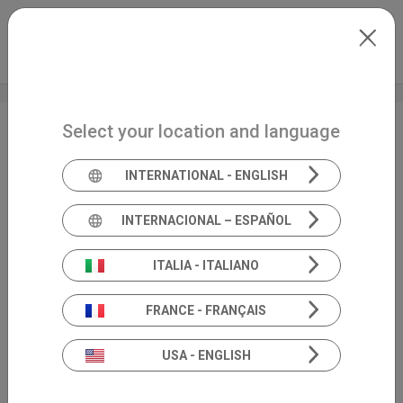
Skip to main content
Español
Extranet
my.inventis
Select your location and language
Inventis amplía sus
horizontes: ¡nuestro
INTERNATIONAL - ENGLISH
sitio web ahora
INTERNACIONAL – ESPAÑOL
también está
ITALIA - ITALIANO
disponible en español!
FRANCE - FRANÇAIS
USA - ENGLISH