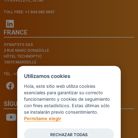
TITUSVILLE FL, 32780
TOLL FREE: +1.844.683.6847
FRANCE
SYNAPSYS SAS
2 RUE MARC DONADILLE
HÔTEL TECHNOPTIC
13013 MARSEILLE
TÉL.: +33.4.91.11.75.75
Utilizamos cookies
Hola, este sitio web utiliza cookies
esenciales para garantizar su correcto
funcionamiento y cookies de seguimiento
SÍGUENOS
con fines estadísticos. Estas últimas sólo
se instalarán previo consentimiento.
Permítame elegir
RECHAZAR TODAS