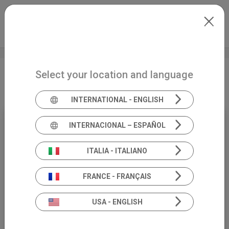
Skip to main content
Español
Extranet
my.inventis
Select your location and language
Fitting in Tour • Bari
INTERNATIONAL - ENGLISH
INTERNACIONAL – ESPAÑOL
10
OCTOBER
ITALIA - ITALIANO
14:00 (CEST)
FRANCE - FRANÇAIS
BARI
USA - ENGLISH
AUDIOLOGÍA
ITALIANO