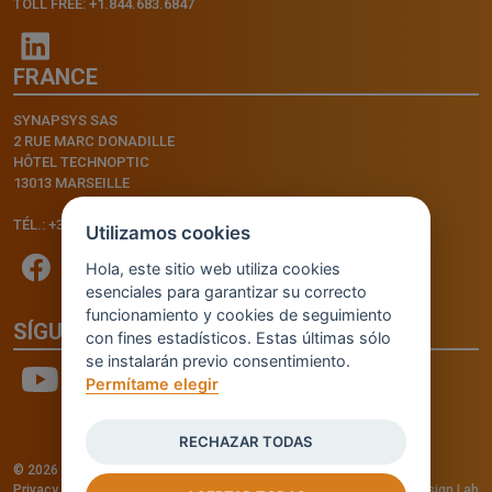
TOLL FREE: +1.844.683.6847
FRANCE
SYNAPSYS SAS
2 RUE MARC DONADILLE
HÔTEL TECHNOPTIC
13013 MARSEILLE
TÉL.: +33.4.91.11.75.75
Utilizamos cookies
Hola, este sitio web utiliza cookies
esenciales para garantizar su correcto
funcionamiento y cookies de seguimiento
SÍGUENOS
con fines estadísticos. Estas últimas sólo
se instalarán previo consentimiento.
Permítame elegir
RECHAZAR TODAS
© 2026 - INVENTIS S.r.l. a socio unico — P. IVA: IT03957810280
Privacy policy
—
Cookie policy
-
Cookie Settings
Credits: Fluid Design Lab