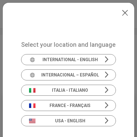
Skip to main content
Español
Extranet
my.inventis
Select your location and language
Lo specialista in Tecniche
Audiometriche e la
INTERNATIONAL - ENGLISH
valutazione audiometrica
anche nei casi difficili
INTERNACIONAL – ESPAÑOL
ITALIA - ITALIANO
FRANCE - FRANÇAIS
16
OCTOBER
USA - ENGLISH
18:00 (CEST)