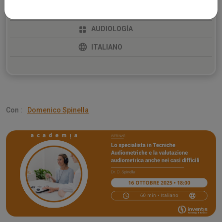
SEMINARIO WEB
AUDIOLOGÍA
ITALIANO
Con :
Domenico Spinella