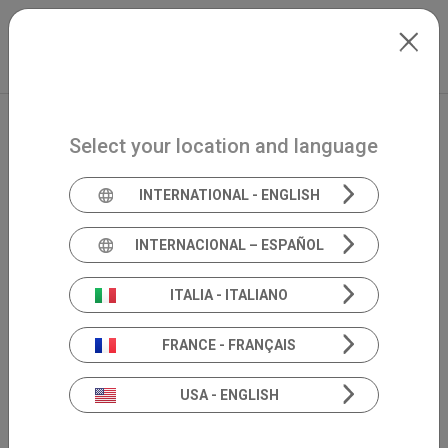
Skip to main content
Español
Extranet
my.inventis
Select your location and language
INTERNATIONAL - ENGLISH
INTERNACIONAL – ESPAÑOL
ITALIA - ITALIANO
FRANCE - FRANÇAIS
USA - ENGLISH