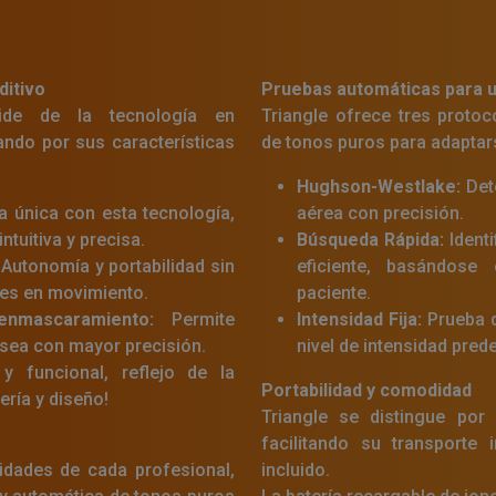
ditivo
Pruebas automáticas para u
pide de la tecnología en
Triangle ofrece tres proto
ando por sus características
de tonos puros para adaptar
Hughson-Westlake:
Det
 única con esta tecnología,
aérea con precisión.
ntuitiva y precisa.
Búsqueda Rápida:
Identi
Autonomía y portabilidad sin
eficiente, basándose
ales en movimiento.
paciente.
enmascaramiento:
Permite
Intensidad Fija:
Prueba d
 ósea con mayor precisión.
nivel de intensidad prede
y funcional, reflejo de la
Portabilidad y comodidad
ería y diseño!
Triangle se distingue por
facilitando su transporte 
idades de cada profesional,
incluido.