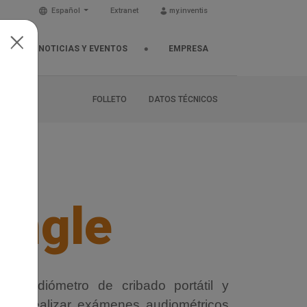
Español
Extranet
my.inventis
NOTICIAS Y EVENTOS
EMPRESA
FOLLETO
DATOS TÉCNICOS
angle
un audiómetro de cribado portátil y
l para realizar exámenes audiométricos