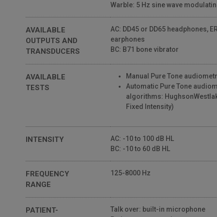
Warble: 5 Hz sine wave modulatin
AC: DD45 or DD65 headphones, ER
AVAILABLE
earphones
OUTPUTS AND
BC: B71 bone vibrator
TRANSDUCERS
Manual Pure Tone audiomet
AVAILABLE
Automatic Pure Tone audiome
TESTS
algorithms: HughsonWestlak
Fixed Intensity)
AC: -10 to 100 dB HL
INTENSITY
BC: -10 to 60 dB HL
125-8000 Hz
FREQUENCY
RANGE
Talk over: built-in microphone
PATIENT-