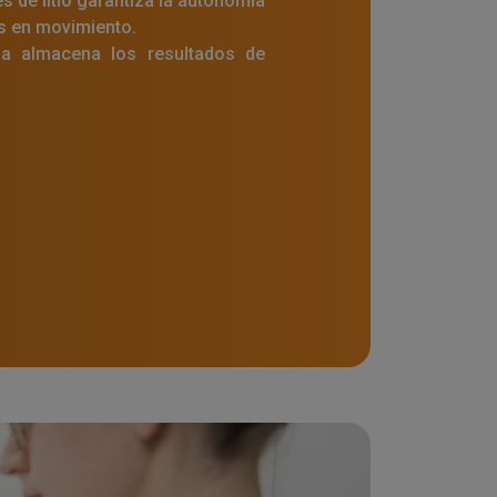
s de litio garantiza la autonomía
es en movimiento.
na almacena los resultados de