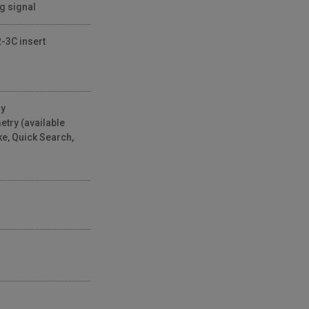
g signal
-3C insert
ry
try (available
e, Quick Search,