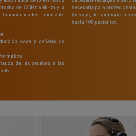
y automática de tonos puros
La batería recargable de ione
prueba de 125Hz a 8kHz) y la
necesaria para profesional
funcionalidades mediante
Además, la memoria inter
hasta 100 pacientes.
ea
ducción ósea y señales de
nformática
ultados de las pruebas a las
Noah.