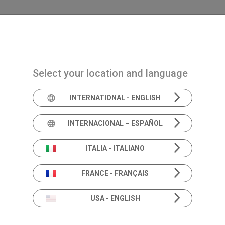
Navigazione principale
PRODUCTOS
SOLUCIONES
ACADEMIA
Select your location and language
INTERNATIONAL - ENGLISH
INTERNACIONAL – ESPAÑOL
Cribado
Tri
ITALIA - ITALIANO
FRANCE - FRANÇAIS
USA - ENGLISH
Triangle es 
ligero, idea