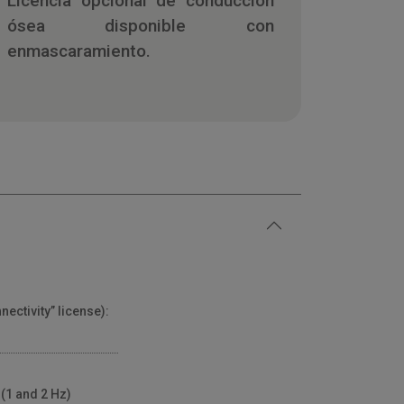
Licencia opcional de conducción
ósea disponible con
enmascaramiento.
ectivity” license):
(1 and 2 Hz)