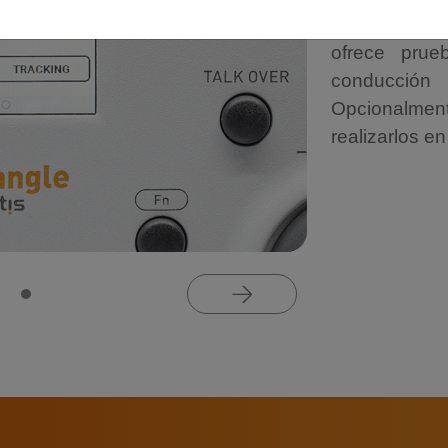
rápidos y pr
ofrece prue
conducción
Opcionalmen
realizarlos e