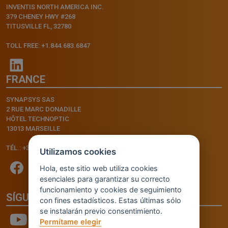
INVENTIS NORTH AMERICA INC.
379 CHENEY HWY #268
TITUSVILLE FL, 32780
TOLL FREE: +1.844.683.6847
FRANCE
SYNAPSYS SAS
2 RUE MARC DONADILLE
HÔTEL TECHNOPTIC
13013 MARSEILLE
TÉL.: +33.4.91.11.75.75
Utilizamos cookies
Hola, este sitio web utiliza cookies
esenciales para garantizar su correcto
funcionamiento y cookies de seguimiento
SÍGUENOS
con fines estadísticos. Estas últimas sólo
se instalarán previo consentimiento.
Permítame elegir