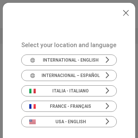
Skip to main content
Español
Extranet
my.inventis
DATOS TÉCNICOS
INFORMACIÓN DE PRODUCTO
Select your location and language
INTERNATIONAL - ENGLISH
Solución de teleaudiología
Satellite
INTERNACIONAL – ESPAÑOL
ITALIA - ITALIANO
FRANCE - FRANÇAIS
USA - ENGLISH