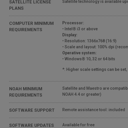
Satellite technology is available up
SATELLITE LICENSE
PLANS
Processor:
COMPUTER MINIMUM
• Intel® i3 or above
REQUIREMENTS
Display:
• Resolution: 1366x768 (16:9)
• Scale and layout: 100% dpi (re
Operative system:
• Windows® 10, 32 or 64 bits
*: Higher scale settings can be set,
Satellite and Maestro are compati
NOAH MINIMUM
NOAH 4.4 or greater)
REQUIREMENTS
Remote assistance tool: included
SOFTWARE SUPPORT
Available for free
SOFTWARE UPDATES