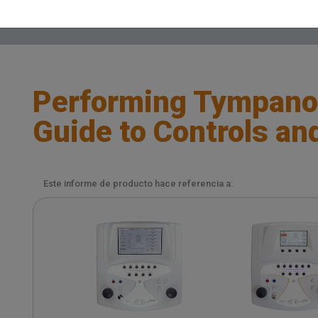
Performing Tympano
Guide to Controls an
Este informe de producto hace referencia a: