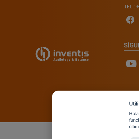
TEL.: 
SÍGU
Uti
Hola
func
últi