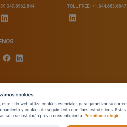
+39.049.8962.844
TOLL FREE: +1.844.683.6847
ENOS
© 2026 - INVENTIS S.r.l. a socio unico — P. IVA: IT039
lizamos cookies
Credits: Fluid Design Lab
, este sitio web utiliza cookies esenciales para garantizar su correc
ionamiento y cookies de seguimiento con fines estadísticos. Estas
mas sólo se instalarán previo consentimiento.
Permítame elegir