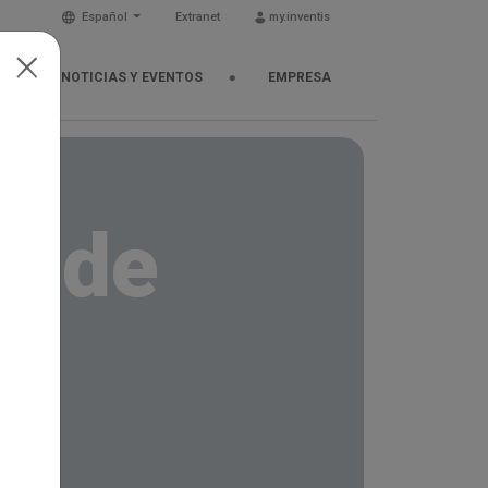
Español
Extranet
my.inventis
NOTICIAS Y EVENTOS
EMPRESA
n de
librio.