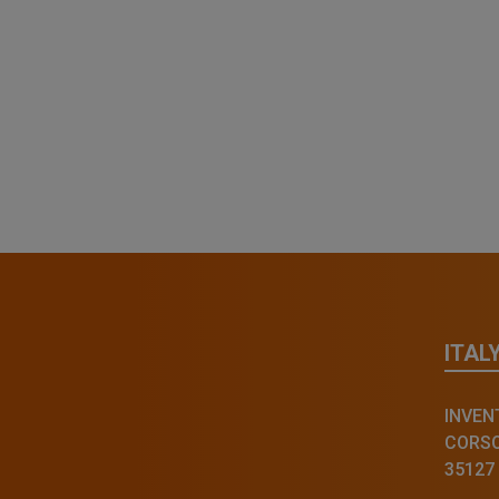
ITAL
INVENT
CORSO 
35127