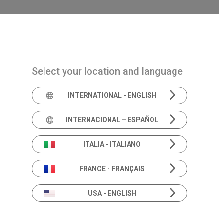
Navigazione principale
PRODUCTOS
SOLUCIONES
ACADEMIA
Select your location and language
INTERNATIONAL - ENGLISH
Informació
INTERNACIONAL – ESPAÑOL
productos
ITALIA - ITALIANO
FRANCE - FRANÇAIS
USA - ENGLISH
Más allá de las especificaciones.
Profundiza en las soluciones de Audición y Equi