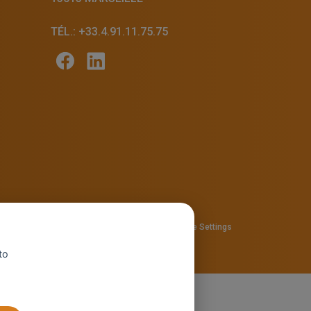
TÉL.: +33.4.91.11.75.75
57810280
Privacy policy
—
Cookie policy
-
Cookie Settings
to