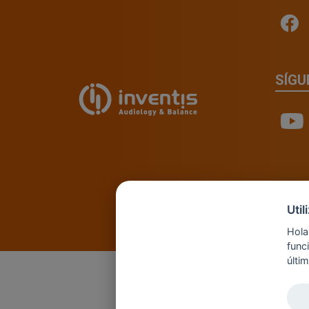
SÍGU
Uti
Hola
func
últi