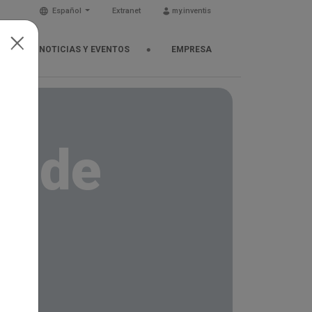
Español
Extranet
my.inventis
NOTICIAS Y EVENTOS
EMPRESA
n de
librio.