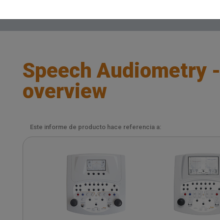
Speech Audiometry -
overview
Este informe de producto hace referencia a: