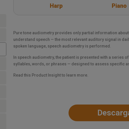
Harp
Piano
Pure tone audiometry provides only partial information about a 
understand speech — the most relevant auditory signal in daily
spoken language, speech audiometry is performed.
In speech audiometry, the patient is presented with a series o
syllables, words, or phrases — designed to assess specific 
Read this Product Insight to learn more.
Descarg