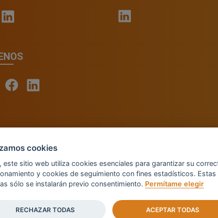
ENOS
© 2026 - INVENTIS S.r.l. a socio unico — P. IVA: IT039
lizamos cookies
Credits: Fluid Design Lab
, este sitio web utiliza cookies esenciales para garantizar su correc
ionamiento y cookies de seguimiento con fines estadísticos. Estas
mas sólo se instalarán previo consentimiento.
Permítame elegir
RECHAZAR TODAS
ACEPTAR TODAS