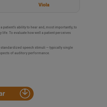
Viola
patient’s ability to hear and, most importantly, to
 life. To evaluate how well a patient perceives
f standardized speech stimuli — typically single
aspects of auditory performance.
ar