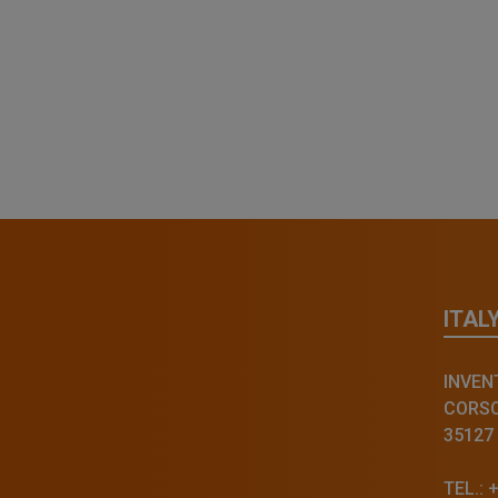
ITAL
INVENT
CORSO 
35127
TEL.: 