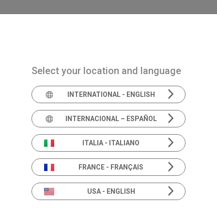
Navigazione principale
PRODUCTOS
SOLUCIONES
ACADEMIA
Select your location and language
INTERNATIONAL - ENGLISH
Informació
INTERNACIONAL – ESPAÑOL
productos
ITALIA - ITALIANO
FRANCE - FRANÇAIS
USA - ENGLISH
Más allá de las especificaciones.
Profundiza en las soluciones de Audición y Equi