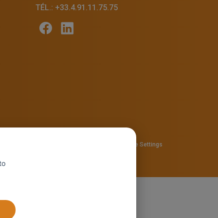
TÉL.: +33.4.91.11.75.75
57810280
Privacy policy
—
Cookie policy
-
Cookie Settings
to