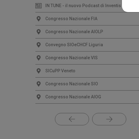
IN TUNE - il nuovo Podcast di Inventis
Congresso Nazionale FIA
Congresso Nazionale AIOLP
Convegno SIOeCHCF Liguria
Congresso Nazionale VIS
SICuPP Veneto
Congresso Nazionale SIO
Congresso Nazionale AIOG