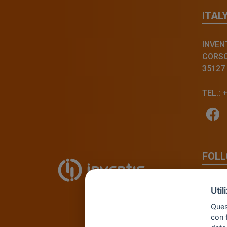
ITAL
INVENT
CORSO 
35127
TEL.: 
FOLL
Util
Quest
con 