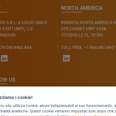
Y
NORTH AMERICA
IS S.R.L. A SOCIO UNICO
INVENTIS NORTH AMERICA I
STATI UNITI, 1/3
379 CHENEY HWY #268
 PADOVA
TITUSVILLE FL, 32780
+39.049.8962.844
TOLL FREE: +1.844.683.6847
OW US
izziamo i cookie!
o sito utilizza cookie: alcuni indispensabili al suo funzionamento, al
finalità analitiche. Questi cookie verranno impostati solo dopo che 