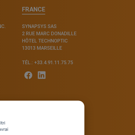
FRANCE
NC.
SYNAPSYS SAS
2 RUE MARC DONADILLE
HÔTEL TECHNOPTIC
13013 MARSEILLE
TÉL.: +33.4.91.11.75.75
tri
avrai