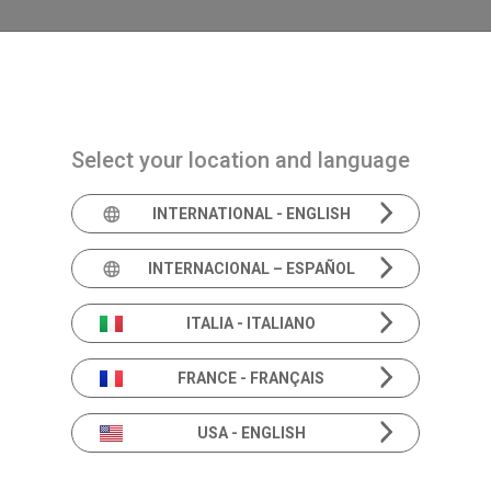
Navigazione principale
PRODOTTI
SOLUZIONI
ACADEMIA
NEWS 
Select your location and language
INTERNATIONAL - ENGLISH
INTERNACIONAL – ESPAÑOL
SICuPP Veneto
ITALIA - ITALIANO
FRANCE - FRANÇAIS
USA - ENGLISH