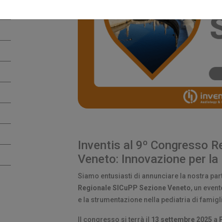
Inventis al 9º Congresso 
Veneto: Innovazione per la 
Siamo entusiasti di annunciare la nostra pa
Regionale SICuPP Sezione Veneto
, un even
e la strumentazione nella pediatria di famigl
Il congresso si terrà il
13 settembre 2025
a