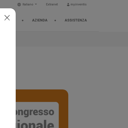
Italiano
Extranet
my.inventis
& EVENTI
AZIENDA
ASSISTENZA