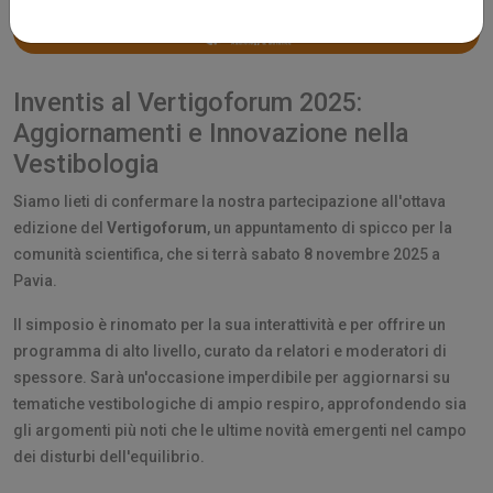
Inventis al Vertigoforum 2025:
Aggiornamenti e Innovazione nella
Vestibologia
Siamo lieti di confermare la nostra partecipazione all'ottava
edizione del
Vertigoforum
, un appuntamento di spicco per la
comunità scientifica, che si terrà sabato 8 novembre 2025 a
Pavia.
Il simposio è rinomato per la sua interattività e per offrire un
programma di alto livello, curato da relatori e moderatori di
spessore. Sarà un'occasione imperdibile per aggiornarsi su
tematiche vestibologiche di ampio respiro, approfondendo sia
gli argomenti più noti che le ultime novità emergenti nel campo
dei disturbi dell'equilibrio.