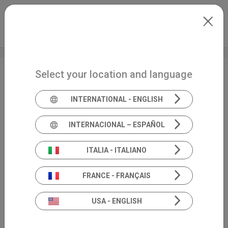
Skip to main content
Italiano
Extranet
my.inventis
Select your location and language
Vertigoforum
INTERNATIONAL - ENGLISH
INTERNACIONAL – ESPAÑOL
ITALIA - ITALIANO
FRANCE - FRANÇAIS
USA - ENGLISH