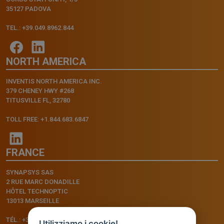
35127 PADOVA
TEL.: +39.049.8962.844
NORTH AMERICA
INVENTIS NORTH AMERICA INC.
379 CHENEY HWY #268
TITUSVILLE FL, 32780
TOLL FREE: +1.844.683.6847
FRANCE
SYNAPSYS SAS
2 RUE MARC DONADILLE
HÔTEL TECHNOPTIC
13013 MARSEILLE
TÉL.: +33.4.91.11.75.75
Utilizziamo i cookie!