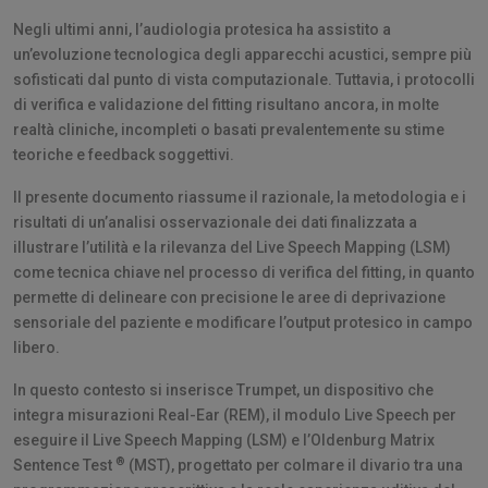
Negli ultimi anni, l’audiologia protesica ha assistito a
un’evoluzione tecnologica degli apparecchi acustici, sempre più
sofisticati dal punto di vista computazionale. Tuttavia, i protocolli
di verifica e validazione del fitting risultano ancora, in molte
realtà cliniche, incompleti o basati prevalentemente su stime
teoriche e feedback soggettivi.
Il presente documento riassume il razionale, la metodologia e i
risultati di un’analisi osservazionale dei dati finalizzata a
illustrare l’utilità e la rilevanza del Live Speech Mapping (LSM)
come tecnica chiave nel processo di verifica del fitting, in quanto
permette di delineare con precisione le aree di deprivazione
sensoriale del paziente e modificare l’output protesico in campo
libero.
In questo contesto si inserisce Trumpet, un dispositivo che
integra misurazioni Real-Ear (REM), il modulo Live Speech per
eseguire il Live Speech Mapping (LSM) e l’Oldenburg Matrix
®
Sentence Test
(MST), progettato per colmare il divario tra una