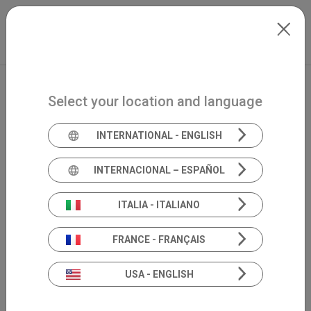
Skip to main content
International
Extranet
my.inventis
Select your location and language
INTERNATIONAL - ENGLISH
INTERNACIONAL – ESPAÑOL
ITALIA - ITALIANO
FRANCE - FRANÇAIS
USA - ENGLISH