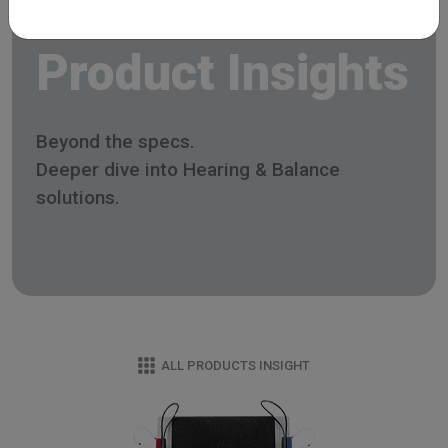
Product Insights
Beyond the specs.
Deeper dive into Hearing & Balance
solutions.
ALL PRODUCTS INSIGHT