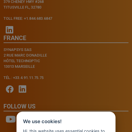
379 CHENEY HWY #268
TITUSVILLE FL, 32780
TOLL FREE: +1.844.683.6847
FRANCE
SYNAPSYS SAS
2 RUE MARC DONADILLE
HÔTEL TECHNOPTIC
13013 MARSEILLE
TÉL.: +33.4.91.11.75.75
FOLLOW US
We use cookies!
Hi, this website uses essential cookies to