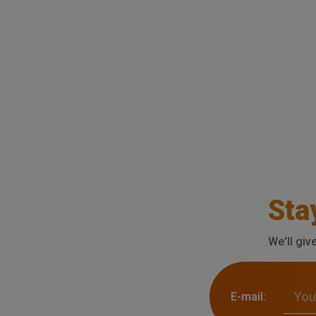
Sta
We'll giv
E-mail: