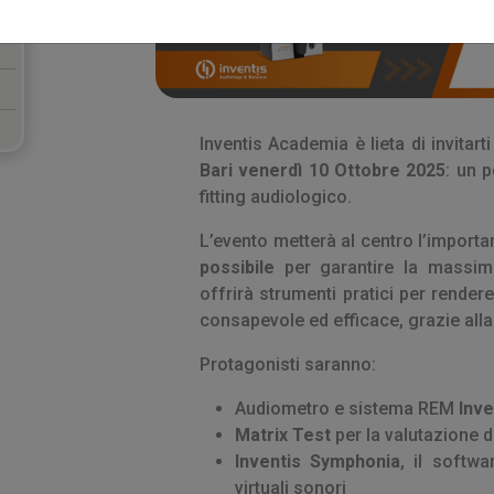
Inventis Academia è lieta di invitart
Bari venerdì 10 Ottobre 2025
: un 
fitting audiologico.
L’evento metterà al centro l’importa
possibile
per garantire la massima
offrirà strumenti pratici per rendere
consapevole ed efficace, grazie alla
Protagonisti saranno:
Audiometro e sistema REM
Inv
Matrix Test
per la valutazione d
Inventis Symphonia
, il softw
virtuali sonori