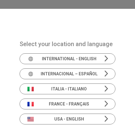
Navigazione principale
PRODUCTS
SOLUTIONS
ACADEMIA
N
Select your location and language
INTERNATIONAL - ENGLISH
INTERNACIONAL – ESPAÑOL
Fitting in Tour • 
ITALIA - ITALIANO
FRANCE - FRANÇAIS
USA - ENGLISH