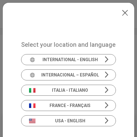
Skip to main content
North-America
Extranet
my.inventis
Select your location and language
Instabilità cronica e
vestibolopatia: il fenotipo
INTERNATIONAL - ENGLISH
deambulatorio, la
rieducazione vestibolare e la
INTERNACIONAL – ESPAÑOL
riduzione del rischio di
ITALIA - ITALIANO
caduta
FRANCE - FRANÇAIS
USA - ENGLISH
17