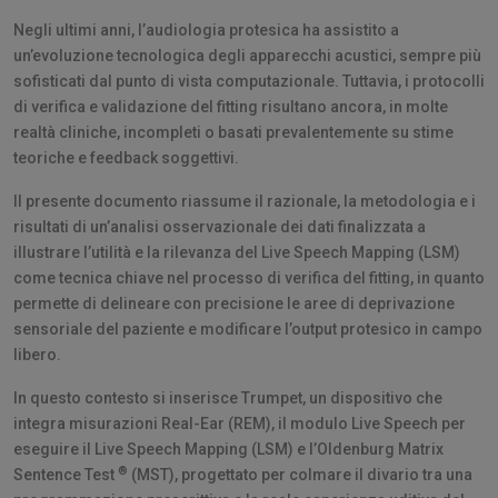
Negli ultimi anni, l’audiologia protesica ha assistito a
un’evoluzione tecnologica degli apparecchi acustici, sempre più
sofisticati dal punto di vista computazionale. Tuttavia, i protocolli
di verifica e validazione del fitting risultano ancora, in molte
realtà cliniche, incompleti o basati prevalentemente su stime
teoriche e feedback soggettivi.
Il presente documento riassume il razionale, la metodologia e i
risultati di un’analisi osservazionale dei dati finalizzata a
illustrare l’utilità e la rilevanza del Live Speech Mapping (LSM)
come tecnica chiave nel processo di verifica del fitting, in quanto
permette di delineare con precisione le aree di deprivazione
sensoriale del paziente e modificare l’output protesico in campo
libero.
In questo contesto si inserisce Trumpet, un dispositivo che
integra misurazioni Real-Ear (REM), il modulo Live Speech per
eseguire il Live Speech Mapping (LSM) e l’Oldenburg Matrix
®
Sentence Test
(MST), progettato per colmare il divario tra una