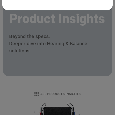
Product Insights
Beyond the specs.
Deeper dive into Hearing & Balance
solutions.
ALL PRODUCTS INSIGHTS