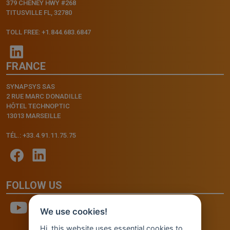
379 CHENEY HWY #268
TITUSVILLE FL, 32780
TOLL FREE: +1.844.683.6847
FRANCE
SYNAPSYS SAS
2 RUE MARC DONADILLE
HÔTEL TECHNOPTIC
13013 MARSEILLE
TÉL.: +33.4.91.11.75.75
FOLLOW US
We use cookies!
Hi, this website uses essential cookies to