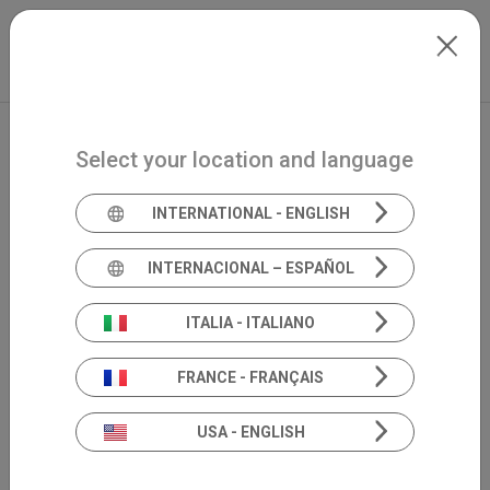
Skip to main content
North-America
Extranet
my.inventis
Select your location and language
INTERNATIONAL - ENGLISH
INTERNACIONAL – ESPAÑOL
ITALIA - ITALIANO
FRANCE - FRANÇAIS
USA - ENGLISH